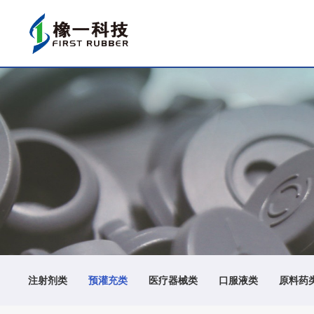
注射剂类
预灌充类
医疗器械类
口服液类
原料药