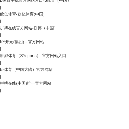
B体育手机官方网站入口-B体育（中国）
|
欧亿体育-欧亿体育(中国)
|
拼搏在线官方网站-拼搏（中国）
|
KY开元(集团) - 官方网站
|
胜游体育（SYsports）-官方网站入口
|
B·体育（中国大陆）官方网站
|
拼搏在线(中国)唯一官方网站
|