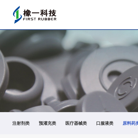
注射剂类
预灌充类
医疗器械类
口服液类
原料药