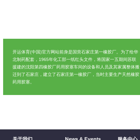
开运体育(中国)官方网站前身是国营石家庄第一橡胶厂。为了给华
北制药配套，1965年化工部一纸红头文件，将国家一五期间苏联
援建的沈阳第四橡胶厂药用胶塞车间的设备和人员及其家属整体搬
迁到了石家庄，建立了石家庄第一橡胶厂，当时主要生产天然橡胶
药用胶塞。
关于我们
News & Events
服务中心